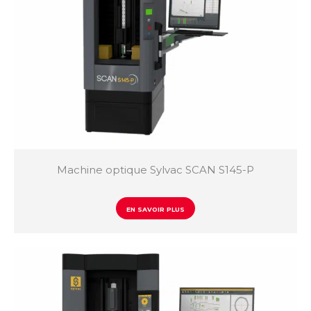
Sylcom
Vmux
QC Calc
Machine optique Sylvac SCAN S145-P
EN SAVOIR PLUS