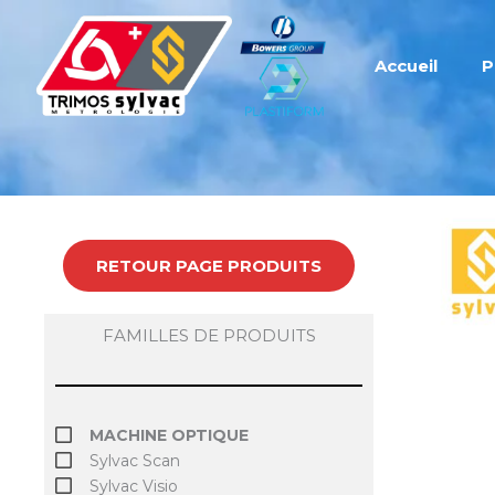
Aller
au
contenu
Accueil
P
RETOUR PAGE PRODUITS
FAMILLES DE PRODUITS
MACHINE OPTIQUE
Sylvac Scan
Sylvac Visio