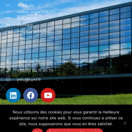
Produits
Notre organisation
Actualités
Contact
Mentions légales
Contact
41 Av. de l'Europe - 77184 Émerainville
+33(0)1 64 11 49 79
info@tsmf.fr
L
F
Y
i
a
o
n
c
u
k
e
t
Nous utilisons des cookies pour vous garantir la meilleure
expérience sur notre site web. Si vous continuez à utiliser ce
e
b
u
site, nous supposerons que vous en êtes satisfait.
d
o
b
Copyright © 2026 Trimos Sylvac France