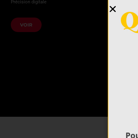
Précision digitale
VOIR
Bancs d
Instruments h
VOIR