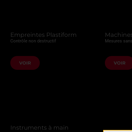
Empreintes Plastiform
Machines
Contrôle non destructif
Mesures sans
VOIR
VOIR
Instruments à main