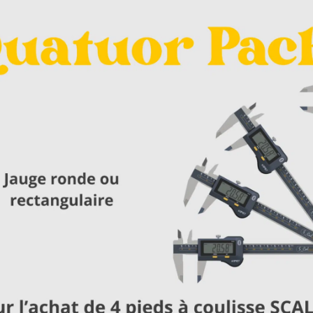
Mesure tridimensionne
MMT d'atelier
e mesure
VOIR
orizontaux