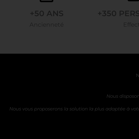
+
50
 ANS
+
350
 PE
Ancienneté
Effect
N
Nous disposo
Nous vous proposerons la solution la plus adaptée à votr