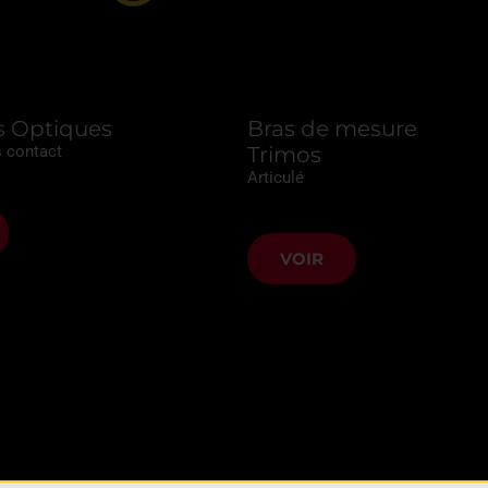
 Optiques
Bras de mesure
 contact
Trimos
Articulé
VOIR