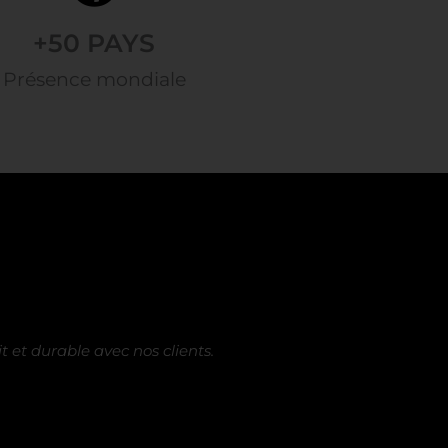
+
50
 PAYS
Présence mondiale
 et durable avec nos clients.