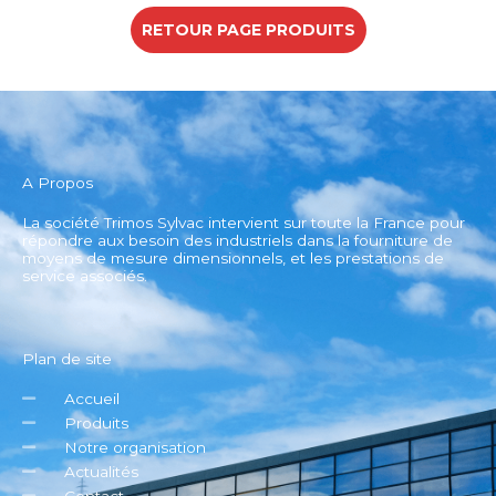
RETOUR PAGE PRODUITS
A Propos
La société Trimos Sylvac intervient sur toute la France pour
répondre aux besoin des industriels dans la fourniture de
moyens de mesure dimensionnels, et les prestations de
service associés.
Plan de site
Accueil
Produits
Notre organisation
Actualités
Contact