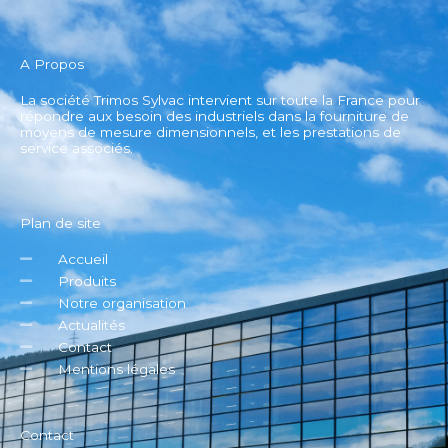
A Propos
La société Trimos Sylvac intervient sur toute la France pour
répondre aux besoin des industriels dans la fourniture de
moyens de mesure dimensionnels, et les prestations de
service associés.
Plan de site
Accueil
Produits
Notre organisation
Actualités
Contact
Mentions légales
Contact