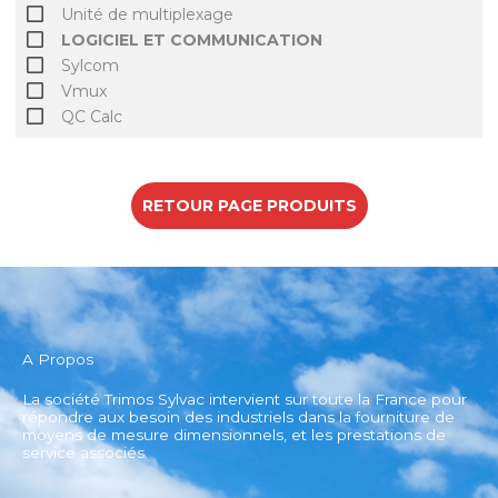
Unité de multiplexage
LOGICIEL ET COMMUNICATION
Sylcom
Vmux
QC Calc
RETOUR PAGE PRODUITS
A Propos
La société Trimos Sylvac intervient sur toute la France pour
répondre aux besoin des industriels dans la fourniture de
moyens de mesure dimensionnels, et les prestations de
service associés.