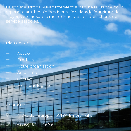
La société Trimos Sylvac intervient sur toute la France pour
répondre aux besoin des industriels dans la fourniture de
moyens de mesure dimensionnels, et les prestations de
service associés.
Plan de site
Accueil
Produits
Notre organisation
Actualités
Contact
Mentions légales
Contact
41 Av. de l'Europe - 77184 Émerainville
+33(0)1 64 11 49 79