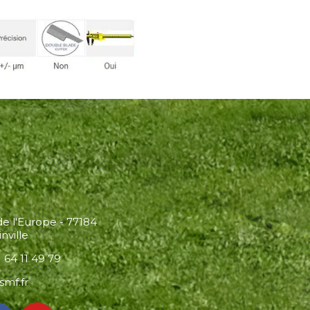
 de l'Europe - 77184
nville
 64 11 49 79
smf.fr
F
Y