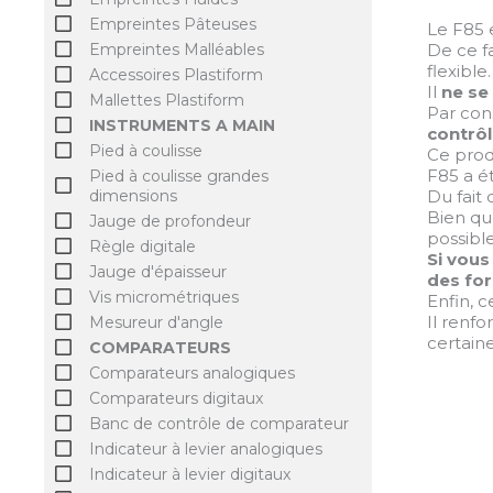
Empreintes Pâteuses
Le F85 
De ce fai
Empreintes Malléables
flexible.
Accessoires Plastiform
Il
ne se
Mallettes Plastiform
Par con
INSTRUMENTS A MAIN
contrôl
Pied à coulisse
Ce produ
F85 a é
Pied à coulisse grandes
Du fait 
dimensions
Bien qu
Jauge de profondeur
possibl
Règle digitale
Si vous
Jauge d'épaisseur
des for
Vis micrométriques
Enfin, 
Il renfo
Mesureur d'angle
certaine
COMPARATEURS
Comparateurs analogiques
Comparateurs digitaux
Banc de contrôle de comparateur
Indicateur à levier analogiques
Indicateur à levier digitaux