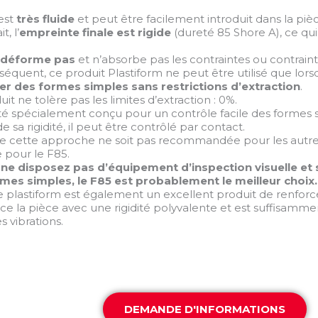
est
très fluide
et peut être facilement introduit dans la pièc
t, l’
empreinte finale est rigide
(dureté 85 Shore A), ce qui 
 déforme pas
et n’absorbe pas les contraintes ou contrain
séquent, ce produit Plastiform ne peut être utilisé que lor
er des formes simples sans restrictions d’extraction
.
it ne tolère pas les limites d’extraction : 0%.
té spécialement conçu pour un contrôle facile des formes 
de sa rigidité, il peut être contrôlé par contact.
e cette approche ne soit pas recommandée pour les autres 
e pour le F85.
 ne disposez pas d’équipement d’inspection visuelle et
mes simples, le F85 est probablement le meilleur choix.
ce plastiform est également un excellent produit de renf
rce la pièce avec une rigidité polyvalente et est suffisamm
s vibrations.
DEMANDE D'INFORMATIONS