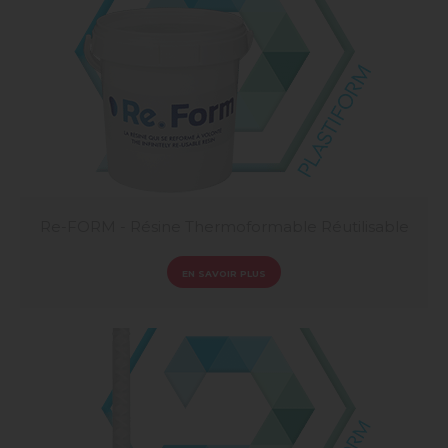
Re-FORM - Résine Thermoformable Réutilisable
EN SAVOIR PLUS