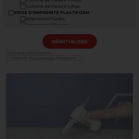
Colonne de mesure Sylvac
PRISE D'EMPREINTE PLASTIFORM
Empreintes Fluides
Empreintes Pâteuses
Empreintes Malléables
Accessoires Plastiform
RÉINITIALISER
Mallettes Plastiform
INSTRUMENTS A MAIN
Vous avez sélectionné :
Pied à coulisse
Catégorie
:
Accessoires Plastiform
×
Pied à coulisse grandes dimensions
Jauge de profondeur
Règle digitale
Jauge dépaisseur
Vis micrométriques
Mesureur d’angle
COMPARATEURS
Comparateurs analogiques
Comparateurs digitaux
Banc de contrôle de comparateur
Indicateurs à levier analogiques
Indicateurs à levier digitaux
Supports comparateurs