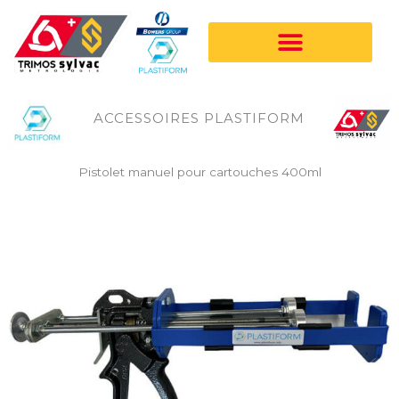
Aller
au
contenu
ACCESSOIRES PLASTIFORM
Pistolet manuel pour cartouches 400ml