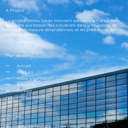
A Propos
La société Trimos Sylvac intervient sur toute la France pour
répondre aux besoin des industriels dans la fourniture de
moyens de mesure dimensionnels, et les prestations de
service associés.
Plan de site
Accueil
Produits
Notre organisation
Actualités
Contact
Mentions légales
Contact
41 Av. de l'Europe - 77184 Émerainville