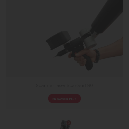
Scanner laser ScanSurf 80
EN SAVOIR PLUS