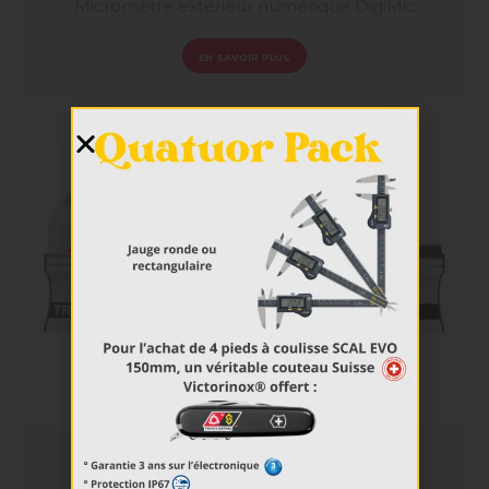
Micromètre extérieur numérique DigiMic
EN SAVOIR PLUS
Banc Calibration HC3 HC4 HC5