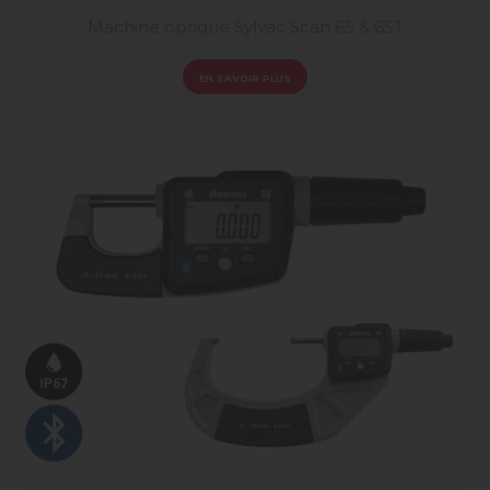
Machine optique Sylvac Scan 65 & 65T
EN SAVOIR PLUS