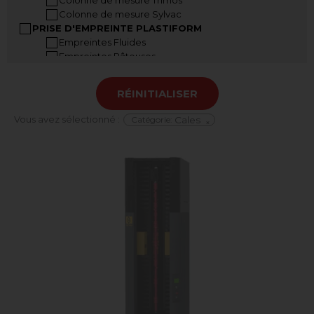
Colonne de mesure Sylvac
PRISE D'EMPREINTE PLASTIFORM
Empreintes Fluides
Empreintes Pâteuses
Empreintes Malléables
Accessoires Plastiform
RÉINITIALISER
Mallettes Plastiform
INSTRUMENTS A MAIN
Vous avez sélectionné :
Catégorie
:
Cales
×
Pied à coulisse
Pied à coulisse grandes dimensions
Jauge de profondeur
Règle digitale
Jauge dépaisseur
Vis micrométriques
Mesureur d’angle
COMPARATEURS
Comparateurs analogiques
Comparateurs digitaux
Banc de contrôle de comparateur
Indicateurs à levier analogiques
Indicateurs à levier digitaux
Supports comparateurs