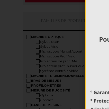
FAMILLES DE PRODUITS
MACHINE OPTIQUE
Sylvac Scan
Sylvac Visio
Microscope Marcel Aubert
Microscope ProfilVision
Projecteur de profil MA
Projecteur profil numérique MA
Système contrôle vidéo
MACHINE TRIDIMENSIONNELLE
BRAS DE MESURE
PROFILOMÈTRES
MESURE DE RUGOSITÉ
Optique
Contact
BANC DE MESURE