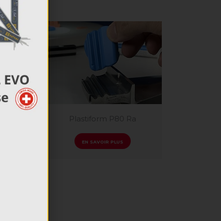
SD
Plastiform P80 Ra
EN SAVOIR PLUS