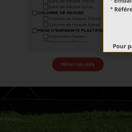
Banc de mesure Trimos
Banc de mesure Sylvac
COLONNE DE MESURE
Colonne de mesure Trimos
Colonne de mesure Sylvac
PRISE D'EMPREINTE PLASTIFORM
Empreintes Fluides
Empreintes Pâteuses
Empreintes Malléables
Accessoires Plastiform
Mallettes Plastiform
RÉINITIALISER
INSTRUMENTS A MAIN
Pied à coulisse
Pied à coulisse grandes dimensions
Jauge de profondeur
Règle digitale
Jauge dépaisseur
Vis micrométriques
Mesureur d’angle
COMPARATEURS
A Propos
Comparateurs analogiques
Comparateurs digitaux
Banc de contrôle de comparateur