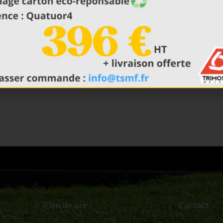
Plastiform P35
EN SAVOIR PLUS
Plan de site
Contact