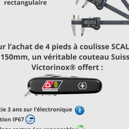
Vous avez sélectionné :
Catégorie
:
Empreintes Pâteuses
×
Plastiform P25
Plastiform P51 
EN SAVOIR PLUS
EN SAVOIR PLUS