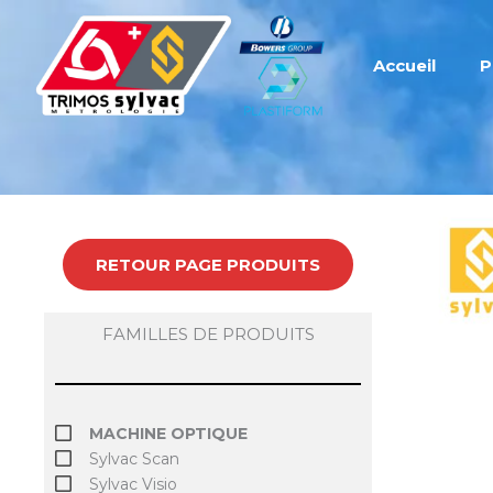
Aller
au
contenu
Accueil
P
RETOUR PAGE PRODUITS
FAMILLES DE PRODUITS
MACHINE OPTIQUE
Sylvac Scan
Sylvac Visio