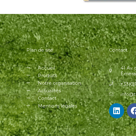
Plan de site
Contact
Accueil
41 Av.
Émerai
Produits
Notre organisation
+33(0)1
Actualités
info@t
Contact
L
Mentions légales
i
n
k