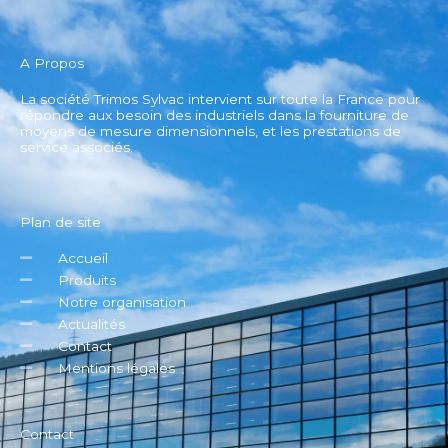
A Propos
La société Trimos Sylvac intervient sur toute la France pour
répondre aux besoin des industriels dans la fourniture de
moyens de mesure dimensionnels, et les prestations de
service associés.
Plan de site
Accueil
Produits
Notre organisation
Actualités
Contact
Mentions légales
Contact