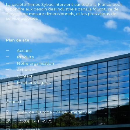
La société Trimos Sylvac intervient sur toute la France pour
répondre aux besoin des industriels dans la fourniture de
moyens de mesure dimensionnels, et les prestations de
service associés.
Plan de site
Accueil
Produits
Notre organisation
Actualités
Contact
Mentions légales
Contact
41 Av. de l'Europe - 77184 Émerainville
+33(0)1 64 11 49 79
info@tsmf.fr