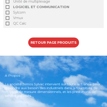
Unité de multiplexage
LOGICIEL ET COMMUNICATION
Sylcom
Vmux
QC Calc
RETOUR PAGE PRODUITS
A Propos
La société Trimos Sylvac intervient sur toute la France pour
répondre aux besoin des industriels dans la fourniture de
moyens de mesure dimensionnels, et les prestations de
service associés.