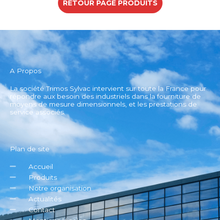
RETOUR PAGE PRODUITS
A Propos
La société Trimos Sylvac intervient sur toute la France pour
répondre aux besoin des industriels dans la fourniture de
moyens de mesure dimensionnels, et les prestations de
service associés.
Plan de site
Accueil
Produits
Notre organisation
Actualités
Contact