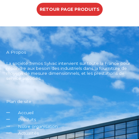
RETOUR PAGE PRODUITS
A Propos
La société Trimos Sylvac intervient sur toute la France pour
répondre aux besoin des industriels dans la fourniture de
moyens de mesure dimensionnels, et les prestations de
service associés.
Plan de site
Accueil
Produits
Notre organisation
Actualités