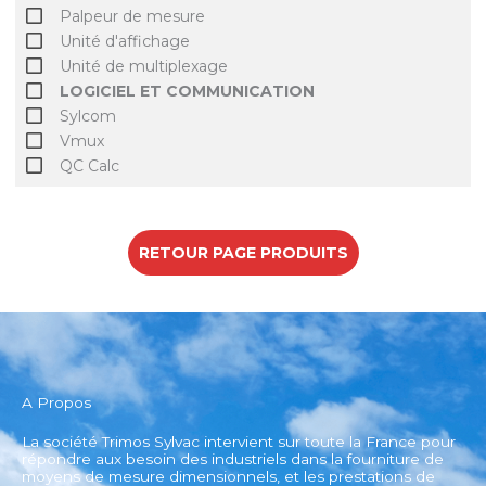
Palpeur de mesure
Unité d'affichage
Unité de multiplexage
LOGICIEL ET COMMUNICATION
Sylcom
Vmux
QC Calc
RETOUR PAGE PRODUITS
A Propos
La société Trimos Sylvac intervient sur toute la France pour
répondre aux besoin des industriels dans la fourniture de
moyens de mesure dimensionnels, et les prestations de