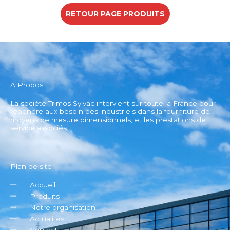
RETOUR PAGE PRODUITS
A Propos
La société Trimos Sylvac intervient sur toute la France pour
répondre aux besoin des industriels dans la fourniture de
moyens de mesure dimensionnels, et les prestations de
service associés.
Plan de site
Accueil
Produits
Notre organisation
Actualités