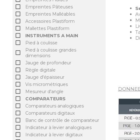
Empreintes Pâteuses
S
A
Empreintes Malléables
Me
Accessoires Plastiform
L
Mallettes Plastiform
T
INSTRUMENTS A MAIN
D
Pied à coulisse
Pied à coulisse grandes
dimensions
Jauge de profondeur
Règle digitale
Jauge d'épaisseur
Vis micrométriques
DONNEE
Mesureur d'angle
COMPARATEURS
Comparateurs analogiques
Comparateurs digitaux
Banc de contrôle de comparateur
Indicateur à levier analogiques
Indicateur à levier digitaux