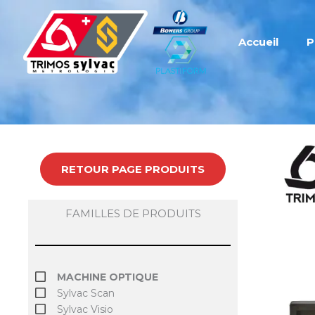
Aller
au
contenu
Accueil
P
RETOUR PAGE PRODUITS
FAMILLES DE PRODUITS
MACHINE OPTIQUE
Sylvac Scan
Sylvac Visio