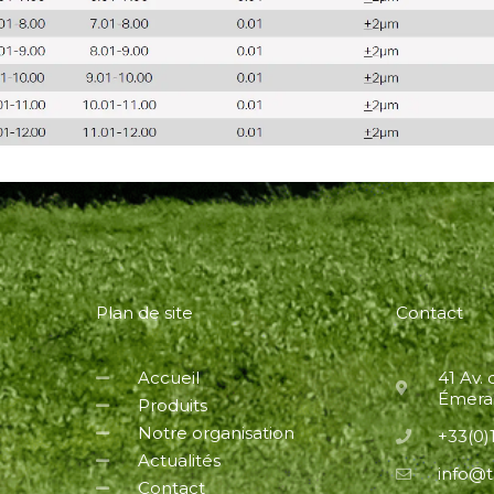
Plan de site
Contact
Accueil
41 Av.
Émerai
Produits
Notre organisation
+33(0)1
Actualités
info@t
Contact