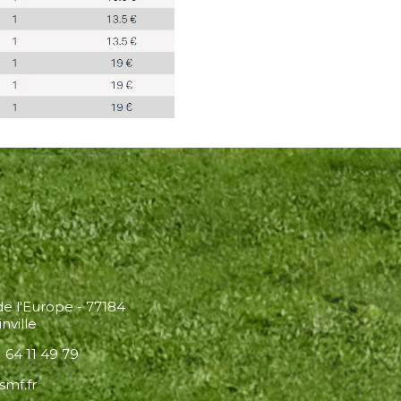
 de l'Europe - 77184
nville
 64 11 49 79
smf.fr