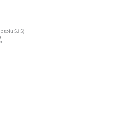
solu S.I.S)
)
*