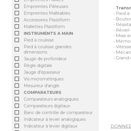
Empreintes Pâteuses
•
Transm
• Pied 
Empreintes Malléables
• Bouto
Accessoires Plastiform
• Résist
Mallettes Plastiform
• Révei
INSTRUMENTS A MAIN
• Mise e
Pied à coulisse
• Mémor
• Vites
Pied à coulisse grandes
• Mécan
dimensions
• Grand
Jauge de profondeur
Règle digitale
Jauge d'épaisseur
Vis micrométriques
Mesureur d'angle
COMPARATEURS
Comparateurs analogiques
Comparateurs digitaux
Banc de contrôle de comparateur
Indicateur à levier analogiques
Indicateur à levier digitaux
DONNEE