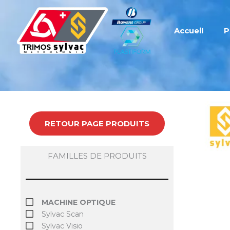
Aller
au
contenu
Accueil
P
RETOUR PAGE PRODUITS
FAMILLES DE PRODUITS
MACHINE OPTIQUE
Sylvac Scan
Sylvac Visio