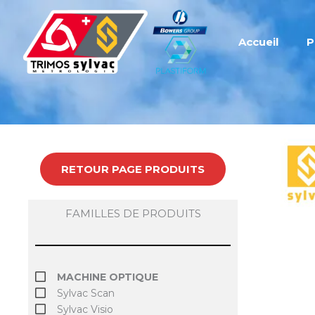
Aller
au
contenu
Accueil
P
RETOUR PAGE PRODUITS
FAMILLES DE PRODUITS
MACHINE OPTIQUE
Sylvac Scan
Sylvac Visio