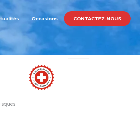
tualités
Occasions
CONTACTEZ-NOUS
isques