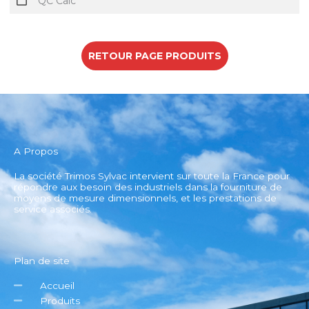
QC Calc
RETOUR PAGE PRODUITS
A Propos
La société Trimos Sylvac intervient sur toute la France pour
répondre aux besoin des industriels dans la fourniture de
moyens de mesure dimensionnels, et les prestations de
service associés.
Plan de site
Accueil
Produits