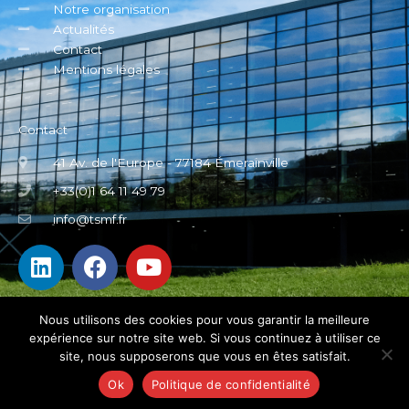
Notre organisation
Actualités
Contact
Mentions légales
Contact
41 Av. de l'Europe - 77184 Émerainville
+33(0)1 64 11 49 79
info@tsmf.fr
L
F
Y
i
a
o
n
c
u
k
e
t
Nous utilisons des cookies pour vous garantir la meilleure
expérience sur notre site web. Si vous continuez à utiliser ce
e
b
u
site, nous supposerons que vous en êtes satisfait.
d
o
b
Copyright © 2026 Trimos Sylvac France
Ok
Politique de confidentialité
i
o
e
Réalisé par Leman Web Digital