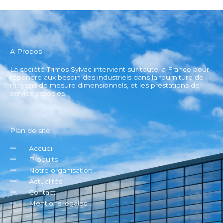
A Propos
La société Trimos Sylvac intervient sur toute la France pour
répondre aux besoin des industriels dans la fourniture de
moyens de mesure dimensionnels, et les prestations de
service associés.
Plan de site
Accueil
Produits
Notre organisation
Actualités
Contact
Mentions légales