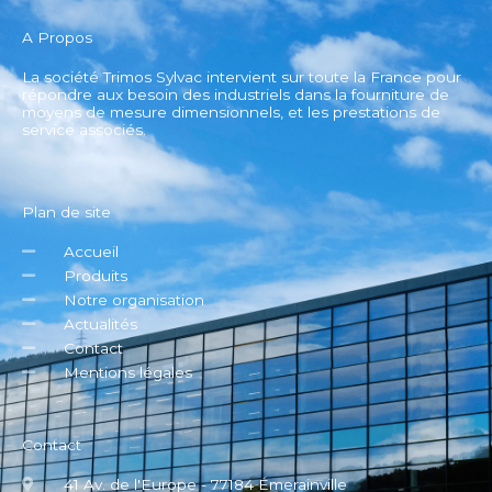
A Propos
La société Trimos Sylvac intervient sur toute la France pour
répondre aux besoin des industriels dans la fourniture de
moyens de mesure dimensionnels, et les prestations de
service associés.
Plan de site
Accueil
Produits
Notre organisation
Actualités
Contact
Mentions légales
Contact
41 Av. de l'Europe - 77184 Émerainville