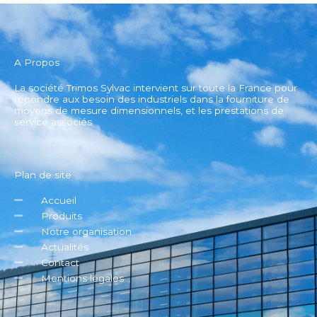
A Propos
La société Trimos Sylvac intervient sur toute la France pour
répondre aux besoin des industriels dans la fourniture de
moyens de mesure dimensionnels, et les prestations de
service associés.
Plan de site
Accueil
Produits
Notre organisation
Actualités
Contact
Mentions légales