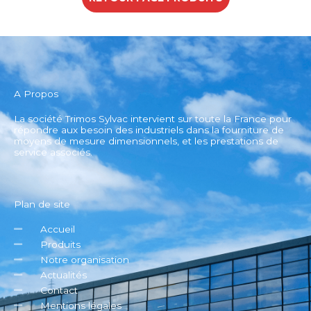
A Propos
La société Trimos Sylvac intervient sur toute la France pour
répondre aux besoin des industriels dans la fourniture de
moyens de mesure dimensionnels, et les prestations de
service associés.
Plan de site
Accueil
Produits
Notre organisation
Actualités
Contact
Mentions légales