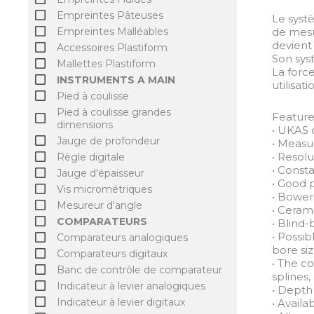
Empreintes Pâteuses
Le syst
de mesur
Empreintes Malléables
devient
Accessoires Plastiform
Son sys
Mallettes Plastiform
La forc
INSTRUMENTS A MAIN
utilisat
Pied à coulisse
Pied à coulisse grandes
Feature
dimensions
• UKAS c
Jauge de profondeur
• Measu
• Resol
Règle digitale
• Const
Jauge d'épaisseur
• Good p
Vis micrométriques
• Bower
Mesureur d'angle
• Ceram
COMPARATEURS
• Blin
• Possi
Comparateurs analogiques
bore si
Comparateurs digitaux
• The c
Banc de contrôle de comparateur
splines
Indicateur à levier analogiques
• Depth 
Indicateur à levier digitaux
• Availa