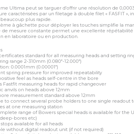
ème Ultima peut se targuer d’offrir une résolution de 0,00
e caractérisées par un filetage à double filet « FASFIT », i
 beaucoup plus rapide.
tème à gâchette pour déployer les touches simplifie la man
e de mesure constante permet une excellente répétabilit
ion en laboratoire ou en production.
s
ertificates standard for all measuring heads and setting rin
ring range 2-310mm (0.080″-12.000″)
ution: 0.0001mm (0.00001″)
ant spring pressure for improved repeatability
ositive feel as heads self-centre in the bore
s Fastfit measuring heads for rapid changeover
ic anvils on heads above 12mm
d-bore measurement standard above 12mm
ble to connect several probe holders to one single readout 
zes at one measuring station
omplete range of Bowers special heads is available for the U
, deep-bores etc)
stops available for all heads
ble without digital readout unit (if not required)