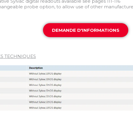
ative Sylvac digital readouts available see pages 111-116
changeable probe option, to allow use of other manufacture
DEMANDE D'INFORMATIONS
S TECHNIQUES