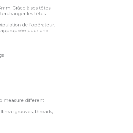
03mm. Grâce à ses têtes
nterchanger les têtes
ipulation de l’opérateur.
é appropriée pour une
gs
to measure different
ltima (grooves, threads,