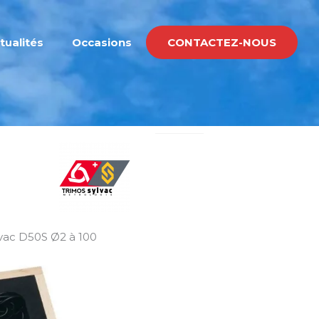
tualités
Occasions
CONTACTEZ-NOUS
lvac D50S Ø2 à 100