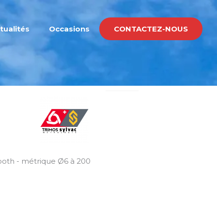
tualités
Occasions
CONTACTEZ-NOUS
ooth - métrique Ø6 à 200