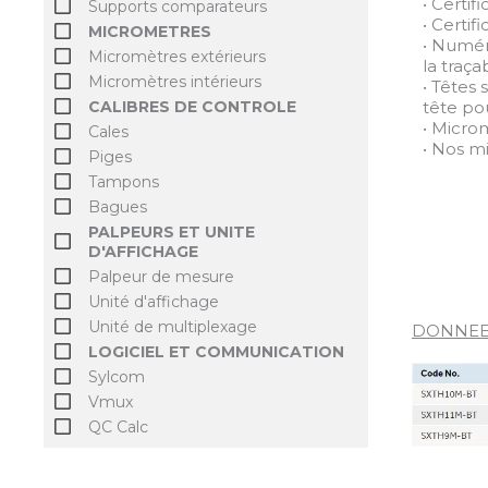
• Certi
Supports comparateurs
• Certi
MICROMETRES
• Numér
Micromètres extérieurs
la traçab
Micromètres intérieurs
• Têtes
CALIBRES DE CONTROLE
tête po
• Micro
Cales
• Nos m
Piges
Tampons
Bagues
PALPEURS ET UNITE
D'AFFICHAGE
Palpeur de mesure
Unité d'affichage
Unité de multiplexage
DONNEE
LOGICIEL ET COMMUNICATION
Sylcom
Vmux
QC Calc