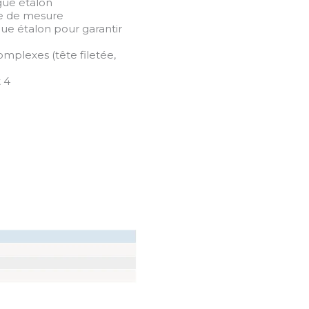
gue étalon
te de mesure
ue étalon pour garantir
omplexes (tête filetée,
 4