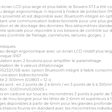
écran LCD plus large et plus lisible, le Bowers XT3 a été co
 design ergonomique. Il répond à l’indice de protection IP
de proximité et est disponible avec Bluetooth intégré en opt
ant une communication bidirectionnelle pour une plus gran
sition et de stockage des données. Nos alésomètres standa
ante spéciale pour répondre à vos besoins de contrôle sur d
es (contrôle de filetage, cannelures, rainures, gorges…)
istiques:
au design ergonomique avec un écran LCD rotatif plus large 
ronique IP67
ulation avec 2 boutons pour simplifier le paramétrage
isation de 4 valeurs d’étalonnage
e RS232/USB avec option Bluetooth intégré à faible consom
nication bidirectionnelle
ité 2-300mm (0,0803 »-12 »)
êtes sont : en 2 points de 2 à 6mm / en 3 points de 6 à 300
ution : 0,001mm/0,00005 »
es en carbure sur tous les micromètres 3 points à partir d
e de trou borgne pour les têtes de 2-6mm et supérieurs à 
nges disponibles à partir de 6mm pour les grandes profonde
s étalons fournis en standard avec les micromètres individue