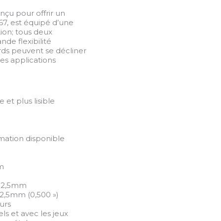
nçu pour offrir un
67, est équipé d’une
ion; tous deux
de flexibilité
rds peuvent se décliner
es applications
et plus lisible
mation disponible
mm
e 12,5mm
12,5mm (0,500 »)
urs
ls et avec les jeux