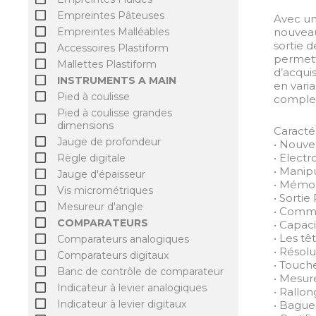
Empreintes Pâteuses
Avec un 
nouveau
Empreintes Malléables
sortie 
Accessoires Plastiform
permett
Mallettes Plastiform
d’acqui
INSTRUMENTS A MAIN
en vari
Pied à coulisse
complex
Pied à coulisse grandes
dimensions
Caractér
Jauge de profondeur
• Nouve
• Elect
Règle digitale
• Manip
Jauge d'épaisseur
• Mémor
Vis micrométriques
• Sorti
Mesureur d'angle
• Commu
COMPARATEURS
• Capac
• Les t
Comparateurs analogiques
• Résol
Comparateurs digitaux
• Touch
Banc de contrôle de comparateur
• Mesur
Indicateur à levier analogiques
• Rallo
Indicateur à levier digitaux
• Bague