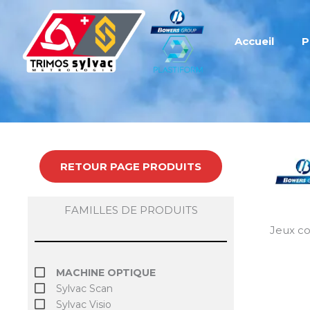
Aller
au
contenu
Accueil
P
RETOUR PAGE PRODUITS
FAMILLES DE PRODUITS
Jeux co
MACHINE OPTIQUE
Sylvac Scan
Sylvac Visio