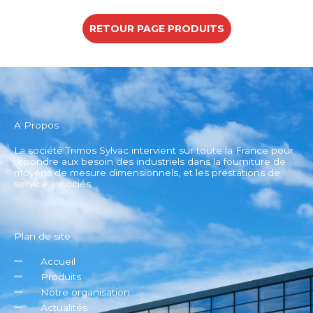
RETOUR PAGE PRODUITS
A Propos
La société Trimos Sylvac intervient sur toute la France pour
répondre aux besoin des industriels dans la fourniture de
moyens de mesure dimensionnels, et les prestations de
service associés.
Plan de site
Accueil
Produits
Notre organisation
Actualités