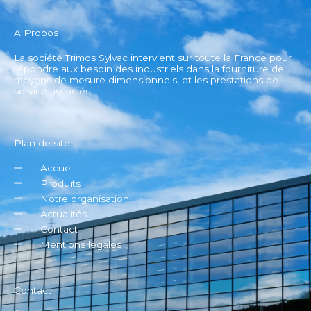
A Propos
La société Trimos Sylvac intervient sur toute la France pour
répondre aux besoin des industriels dans la fourniture de
moyens de mesure dimensionnels, et les prestations de
service associés.
Plan de site
Accueil
Produits
Notre organisation
Actualités
Contact
Mentions légales
Contact