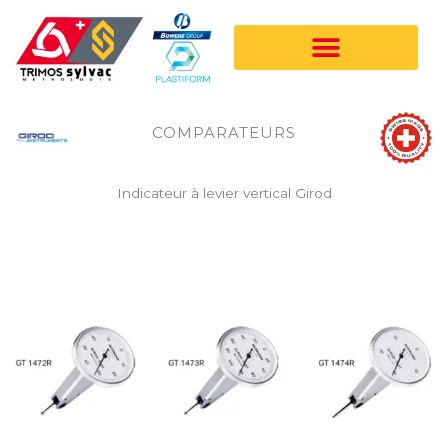
Aller
au
contenu
COMPARATEURS
Indicateur à levier vertical Girod