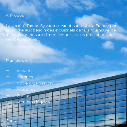
A Propos
La société Trimos Sylvac intervient sur toute la France pour
répondre aux besoin des industriels dans la fourniture de
moyens de mesure dimensionnels, et les prestations de
service associés.
Plan de site
Accueil
Produits
Notre organisation
Actualités
Contact
Mentions légales
Contact