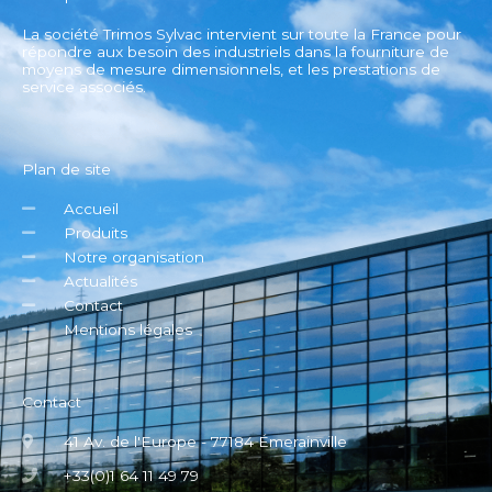
La société Trimos Sylvac intervient sur toute la France pour
répondre aux besoin des industriels dans la fourniture de
moyens de mesure dimensionnels, et les prestations de
service associés.
Plan de site
Accueil
Produits
Notre organisation
Actualités
Contact
Mentions légales
Contact
41 Av. de l'Europe - 77184 Émerainville
+33(0)1 64 11 49 79