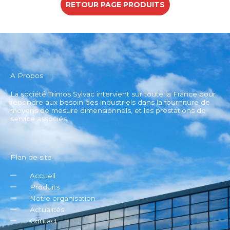
RETOUR PAGE PRODUITS
A Propos
La société Trimos Sylvac intervient sur toute la France pour
répondre aux besoin des industriels dans la fourniture de
moyens de mesure dimensionnels, et les prestations de
service associés.
Plan de site
Accueil
Produits
Notre organisation
Actualités
Contact