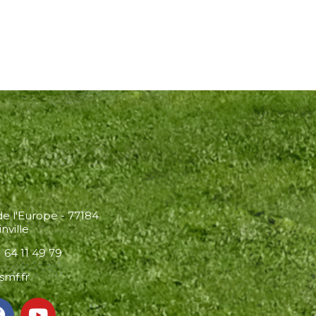
 de l'Europe - 77184
nville
 64 11 49 79
smf.fr
F
Y