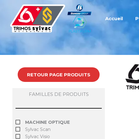
Aller
au
contenu
Accueil
P
RETOUR PAGE PRODUITS
FAMILLES DE PRODUITS
MACHINE OPTIQUE
Sylvac Scan
Sylvac Visio