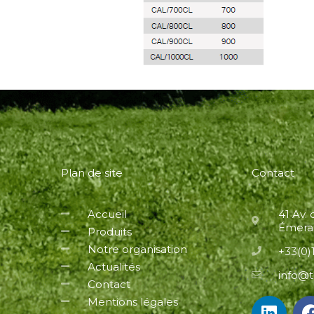
Plan de site
Contact
Accueil
41 Av.
Émerai
Produits
Notre organisation
+33(0)1
Actualités
info@t
Contact
L
Mentions légales