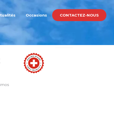
tualités
Occasions
CONTACTEZ-NOUS
E
rimos