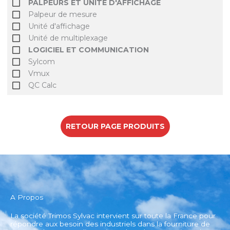
PALPEURS ET UNITE D'AFFICHAGE
Palpeur de mesure
Unité d'affichage
Unité de multiplexage
LOGICIEL ET COMMUNICATION
Sylcom
Vmux
QC Calc
RETOUR PAGE PRODUITS
A Propos
La société Trimos Sylvac intervient sur toute la France pour
répondre aux besoin des industriels dans la fourniture de