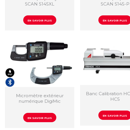
SCAN S145XL
SCAN S145-P
EN SAVOIR PLUS
EN SAVOIR PLUS
Banc Calibration H
Micromètre extérieur
HC5
numérique DigiMic
EN SAVOIR PLUS
EN SAVOIR PLUS