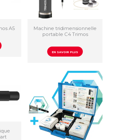
mos A5
Machine tridimensionnelle
portable C4 Trimos
EN SAVOIR PLUS
ique
art