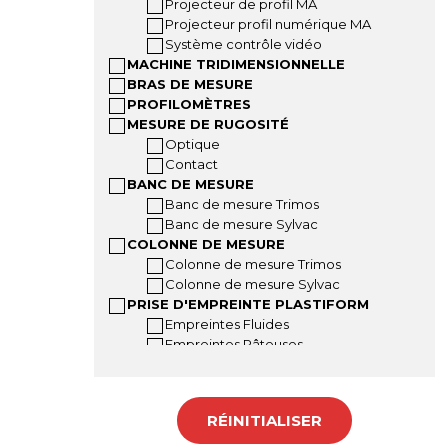
Projecteur de profil MA
Projecteur profil numérique MA
Système contrôle vidéo
MACHINE TRIDIMENSIONNELLE
BRAS DE MESURE
PROFILOMÈTRES
MESURE DE RUGOSITÉ
Optique
Contact
BANC DE MESURE
Banc de mesure Trimos
Banc de mesure Sylvac
COLONNE DE MESURE
Colonne de mesure Trimos
Colonne de mesure Sylvac
PRISE D'EMPREINTE PLASTIFORM
Empreintes Fluides
Empreintes Pâteuses
Empreintes Malléables
Accessoires Plastiform
Mallettes Plastiform
RÉINITIALISER
INSTRUMENTS A MAIN
Pied à coulisse