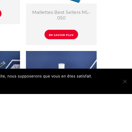
Mallettes Best Sellers ML-
050
EN SAVOIR PLUS
 site, nous supposerons que vous en êtes satisfait.
es
Kit Empreintes Malléables
EN SAVOIR PLUS