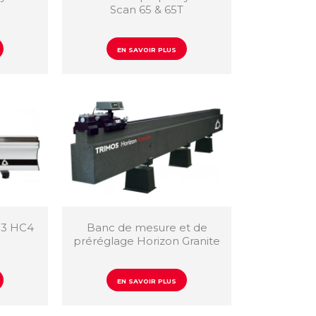
Scan 65 & 65T
EN SAVOIR PLUS
C3 HC4
Banc de mesure et de
préréglage Horizon Granite
EN SAVOIR PLUS