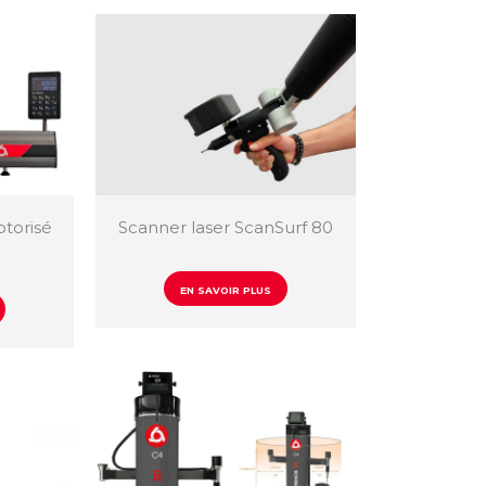
torisé
Scanner laser ScanSurf 80
EN SAVOIR PLUS