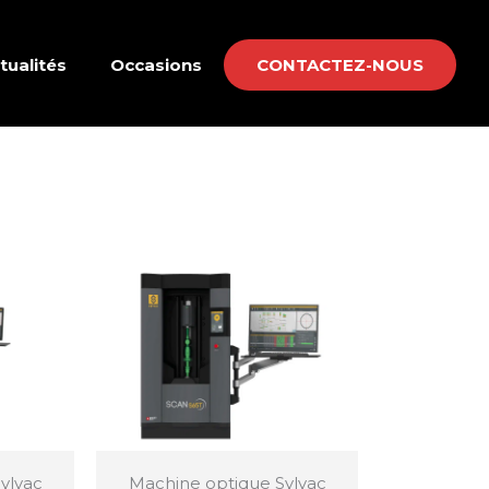
tualités
Occasions
CONTACTEZ-NOUS
ylvac
Machine optique Sylvac