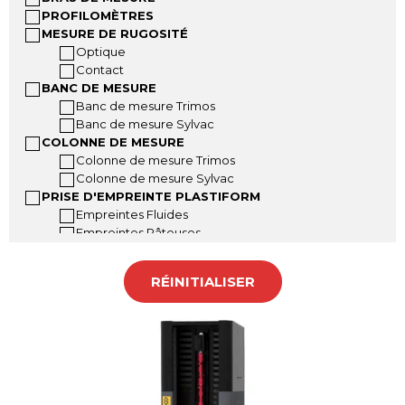
PROFILOMÈTRES
MESURE DE RUGOSITÉ
Optique
Contact
BANC DE MESURE
Banc de mesure Trimos
Banc de mesure Sylvac
COLONNE DE MESURE
Colonne de mesure Trimos
Colonne de mesure Sylvac
PRISE D'EMPREINTE PLASTIFORM
Empreintes Fluides
Empreintes Pâteuses
Empreintes Malléables
Accessoires Plastiform
RÉINITIALISER
Mallettes Plastiform
INSTRUMENTS A MAIN
Pied à coulisse
Pied à coulisse grandes dimensions
Jauge de profondeur
Règle digitale
Jauge dépaisseur