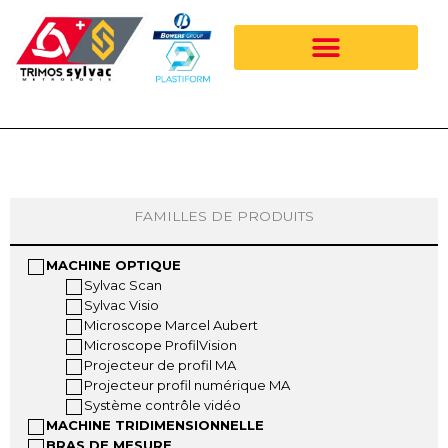
Aller
au
contenu
FAMILLES DE PRODUITS
MACHINE OPTIQUE
Sylvac Scan
Sylvac Visio
Microscope Marcel Aubert
Microscope ProfilVision
Projecteur de profil MA
Projecteur profil numérique MA
Système contrôle vidéo
MACHINE TRIDIMENSIONNELLE
BRAS DE MESURE