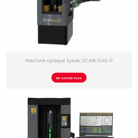
Sylcom
Vmux
QC Calc
Machine optique Sylvac SCAN S145-P
EN SAVOIR PLUS