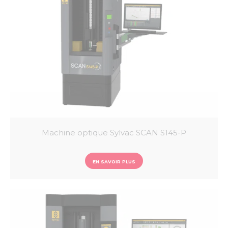
Sylcom
Vmux
QC Calc
Machine optique Sylvac SCAN S145-P
EN SAVOIR PLUS