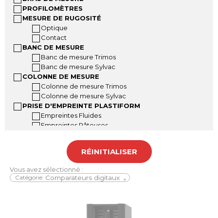
PROFILOMÈTRES
MESURE DE RUGOSITÉ
Optique
Contact
BANC DE MESURE
Banc de mesure Trimos
Banc de mesure Sylvac
COLONNE DE MESURE
Colonne de mesure Trimos
Colonne de mesure Sylvac
PRISE D'EMPREINTE PLASTIFORM
Empreintes Fluides
Empreintes Pâteuses
Empreintes Malléables
Accessoires Plastiform
RÉINITIALISER
Mallettes Plastiform
INSTRUMENTS A MAIN
Vous avez sélectionné :
Pied à coulisse
Catégorie
:
Comparateurs digitaux
×
Pied à coulisse grandes dimensions
Jauge de profondeur
Règle digitale
Jauge dépaisseur