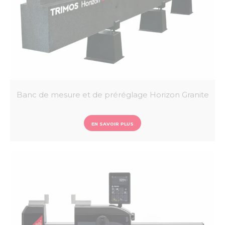
Banc de mesure et de préréglage Horizon Granite
EN SAVOIR PLUS