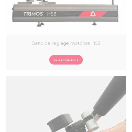
Banc de réglage motorisé HS3
EN SAVOIR PLUS