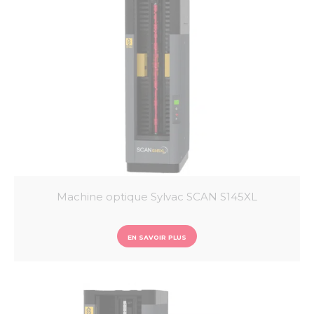
Vis micrométriques
Mesureur d’angle
COMPARATEURS
Comparateurs analogiques
Comparateurs digitaux
Banc de contrôle de comparateur
Indicateurs à levier analogiques
Indicateurs à levier digitaux
Supports comparateurs
MICROMETRES
Micromètres extérieurs
Micromètres intérieurs
CALIBRES DE CONTROLE
Cales
Machine optique Sylvac SCAN S145XL
Piges
Tampons
Bagues
EN SAVOIR PLUS
PALPEURS ET UNITE D'AFFICHAGE
Palpeur de mesure
Unité d’affichage
Unité de multiplexage
LOGICIEL ET COMMUNICATION