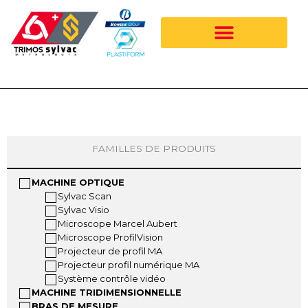
Aller
au
contenu
FAMILLES DE PRODUITS
MACHINE OPTIQUE
Sylvac Scan
Sylvac Visio
Microscope Marcel Aubert
Microscope ProfilVision
Projecteur de profil MA
Projecteur profil numérique MA
Système contrôle vidéo
MACHINE TRIDIMENSIONNELLE
BRAS DE MESURE