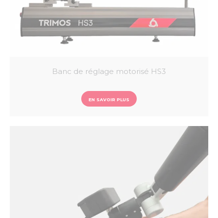
Banc de réglage motorisé HS3
EN SAVOIR PLUS