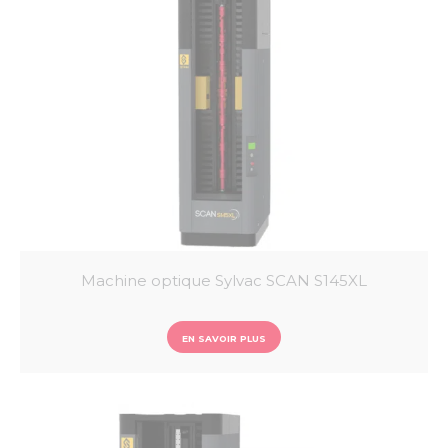
Vis micrométriques
Mesureur d’angle
COMPARATEURS
Comparateurs analogiques
Comparateurs digitaux
Banc de contrôle de comparateur
Indicateurs à levier analogiques
Indicateurs à levier digitaux
Supports comparateurs
MICROMETRES
Micromètres extérieurs
Micromètres intérieurs
CALIBRES DE CONTROLE
Cales
Machine optique Sylvac SCAN S145XL
Piges
Tampons
Bagues
EN SAVOIR PLUS
PALPEURS ET UNITE D'AFFICHAGE
Palpeur de mesure
Unité d’affichage
Unité de multiplexage
LOGICIEL ET COMMUNICATION