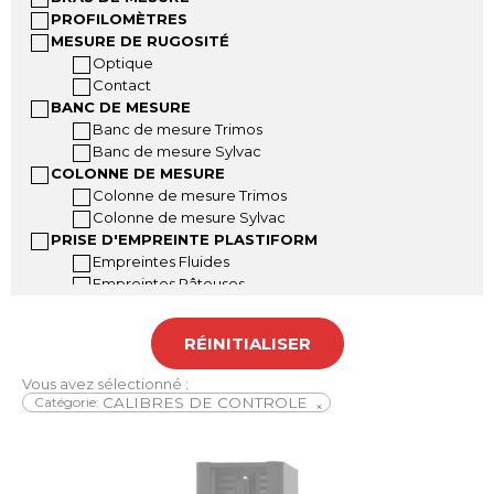
PROFILOMÈTRES
MESURE DE RUGOSITÉ
Optique
Contact
BANC DE MESURE
Banc de mesure Trimos
Banc de mesure Sylvac
COLONNE DE MESURE
Colonne de mesure Trimos
Colonne de mesure Sylvac
PRISE D'EMPREINTE PLASTIFORM
Empreintes Fluides
Empreintes Pâteuses
Empreintes Malléables
Accessoires Plastiform
RÉINITIALISER
Mallettes Plastiform
INSTRUMENTS A MAIN
Vous avez sélectionné :
Pied à coulisse
Catégorie
:
CALIBRES DE CONTROLE
×
Pied à coulisse grandes dimensions
Jauge de profondeur
Règle digitale
Jauge dépaisseur