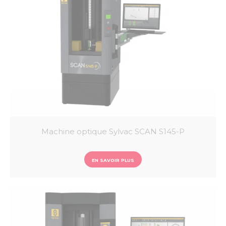
Sylcom
Vmux
QC Calc
Machine optique Sylvac SCAN S145-P
EN SAVOIR PLUS