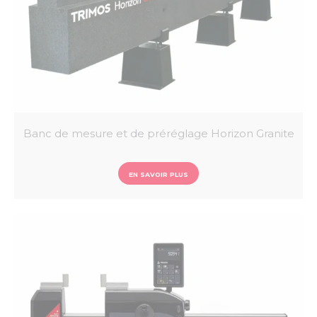
Banc de mesure et de préréglage Horizon Granite
EN SAVOIR PLUS