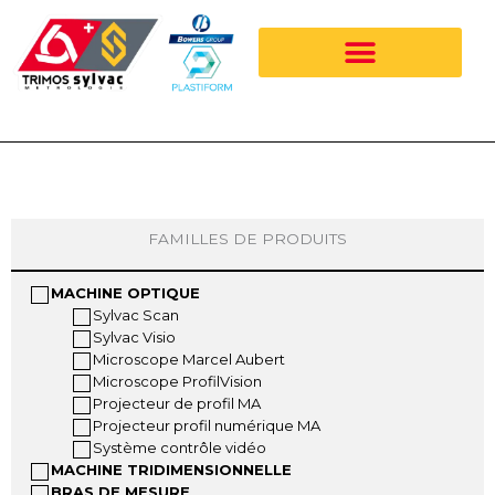
Aller
au
contenu
FAMILLES DE PRODUITS
MACHINE OPTIQUE
Sylvac Scan
Sylvac Visio
Microscope Marcel Aubert
Microscope ProfilVision
Projecteur de profil MA
Projecteur profil numérique MA
Système contrôle vidéo
MACHINE TRIDIMENSIONNELLE
BRAS DE MESURE