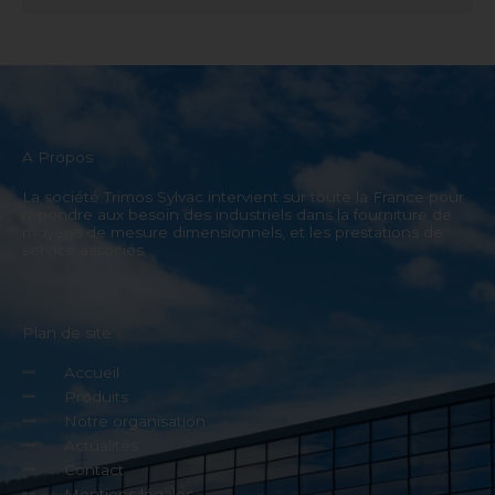
A Propos
La société Trimos Sylvac intervient sur toute la France pour
répondre aux besoin des industriels dans la fourniture de
moyens de mesure dimensionnels, et les prestations de
service associés.
Plan de site
Accueil
Produits
Notre organisation
Actualités
Contact
Mentions légales