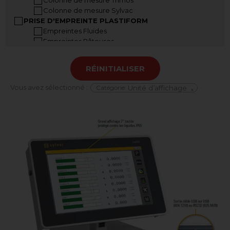
Colonne de mesure Sylvac
PRISE D'EMPREINTE PLASTIFORM
Empreintes Fluides
Empreintes Pâteuses
Empreintes Malléables
Accessoires Plastiform
RÉINITIALISER
Mallettes Plastiform
INSTRUMENTS A MAIN
Vous avez sélectionné :
Catégorie
:
Unité d’affichage
×
Pied à coulisse
Pied à coulisse grandes dimensions
Jauge de profondeur
Règle digitale
Jauge dépaisseur
Vis micrométriques
Mesureur d’angle
COMPARATEURS
Comparateurs analogiques
Comparateurs digitaux
Banc de contrôle de comparateur
Indicateurs à levier analogiques
Indicateurs à levier digitaux
Supports comparateurs