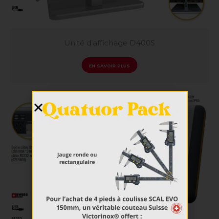
MICROMETRES
Micromètres extérieurs
Micromètres intérieurs
CALIBRES DE CONTROLE
Unité d'affichage D400S
Cales
Piges
Tampons
EN SAVOIR PLUS
Bagues
PALPEURS ET UNITE D'AFFICHAGE
Palpeur de mesure
Unité d’affichage
Unité de multiplexage
LOGICIEL ET COMMUNICATION
Sylcom
Vmux
QC Calc