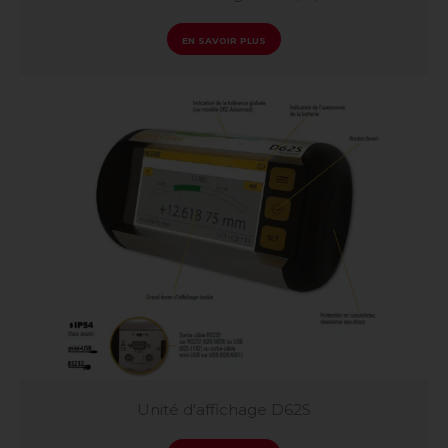
EN SAVOIR PLUS
Unité d'affichage D62S