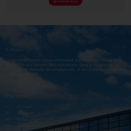
EN SAVOIR PLUS
A Propos
La société Trimos Sylvac intervient sur toute la France pour
répondre aux besoin des industriels dans la fourniture de
moyens de mesure dimensionnels, et les prestations de
service associés.
Plan de site
Accueil
Produits
Notre organisation
Actualités