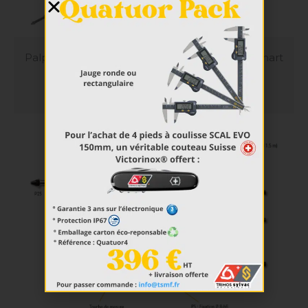
MICROMETRES
Micromètres extérieurs
Micromètres intérieurs
CALIBRES DE CONTROLE
Palpeurs de mesure absolus digitaux P25D Smart
Cales
Piges
Tampons
EN SAVOIR PLUS
Bagues
PALPEURS ET UNITE D'AFFICHAGE
Palpeur de mesure
Unité d’affichage
Unité de multiplexage
LOGICIEL ET COMMUNICATION
Sylcom
Vmux
QC Calc