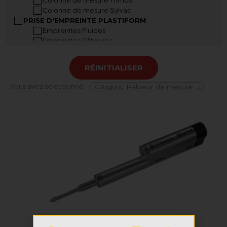
Colonne de mesure Sylvac
PRISE D'EMPREINTE PLASTIFORM
Empreintes Fluides
Empreintes Pâteuses
Empreintes Malléables
Accessoires Plastiform
RÉINITIALISER
Mallettes Plastiform
INSTRUMENTS A MAIN
Vous avez sélectionné :
Catégorie
:
Palpeur de mesure
×
Pied à coulisse
Pied à coulisse grandes dimensions
Jauge de profondeur
Règle digitale
Jauge dépaisseur
Vis micrométriques
Mesureur d’angle
COMPARATEURS
Comparateurs analogiques
Comparateurs digitaux
Banc de contrôle de comparateur
Indicateurs à levier analogiques
Indicateurs à levier digitaux
Supports comparateurs