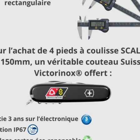
Vous avez sélectionné :
Catégorie
:
Règle digitale
×
Règles digitales S_Scale EVO
Règles digitales S
Smart
Work
EN SAVOIR PLUS
EN SAVOIR PLUS