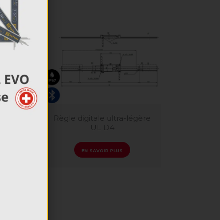
_Scale
Règle digitale ultra-légère
UL D4
EN SAVOIR PLUS