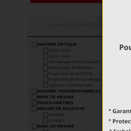
FAMILLES DE PRODUITS
MACHINE OPTIQUE
Sylvac Scan
Sylvac Visio
Microscope Marcel Aubert
Microscope ProfilVision
Projecteur de profil MA
Projecteur profil numérique MA
Système contrôle vidéo
MACHINE TRIDIMENSIONNELLE
BRAS DE MESURE
PROFILOMÈTRES
MESURE DE RUGOSITÉ
Optique
Contact
BANC DE MESURE