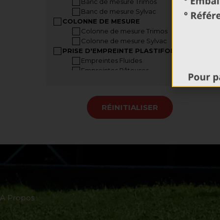
Banc de mesure Trimos
Banc de mesure Sylvac
COLONNE DE MESURE
Colonne de mesure Trimos
Colonne de mesure Sylvac
PRISE D'EMPREINTE PLASTIFORM
Empreintes Fluides
Empreintes Pâteuses
Empreintes Malléables
Accessoires Plastiform
Mallettes Plastiform
RÉINITIALISER
INSTRUMENTS A MAIN
Pied à coulisse
Pied à coulisse grandes dimensions
Jauge de profondeur
Règle digitale
Jauge dépaisseur
Vis micrométriques
Mesureur d’angle
COMPARATEURS
A Propos
Comparateurs analogiques
Comparateurs digitaux
Banc de contrôle de comparateur