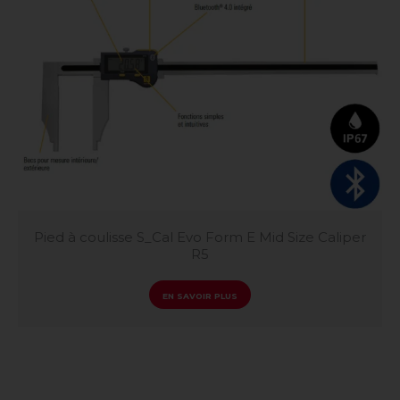
Pied à coulisse S_Cal Evo Form E Mid Size Caliper
R5
EN SAVOIR PLUS