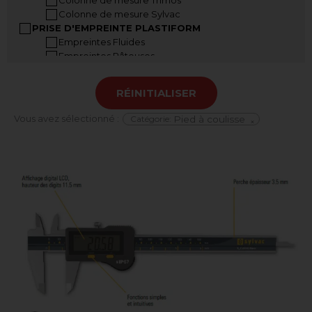
Colonne de mesure Sylvac
PRISE D'EMPREINTE PLASTIFORM
Empreintes Fluides
Empreintes Pâteuses
Empreintes Malléables
Accessoires Plastiform
RÉINITIALISER
Mallettes Plastiform
INSTRUMENTS A MAIN
Vous avez sélectionné :
Catégorie
:
Pied à coulisse
×
Pied à coulisse
Pied à coulisse grandes dimensions
Jauge de profondeur
Règle digitale
Jauge dépaisseur
Vis micrométriques
Mesureur d’angle
COMPARATEURS
Comparateurs analogiques
Comparateurs digitaux
Banc de contrôle de comparateur
Indicateurs à levier analogiques
Indicateurs à levier digitaux
Supports comparateurs