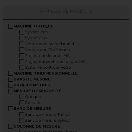
FAMILLES DE PRODUITS
MACHINE OPTIQUE
Sylvac Scan
Sylvac Visio
Microscope Marcel Aubert
Microscope ProfilVision
Projecteur de profil MA
Projecteur profil numérique MA
Système contrôle vidéo
MACHINE TRIDIMENSIONNELLE
BRAS DE MESURE
PROFILOMÈTRES
MESURE DE RUGOSITÉ
Optique
Contact
BANC DE MESURE
Banc de mesure Trimos
Banc de mesure Sylvac
COLONNE DE MESURE
Colonne de mesure Trimos