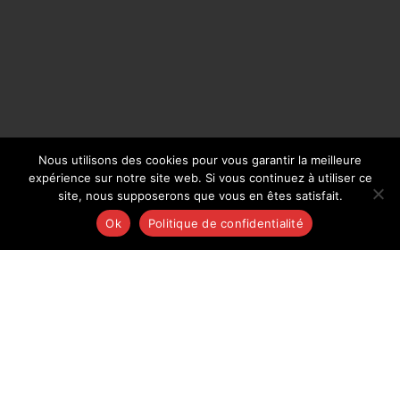
Nous utilisons des cookies pour vous garantir la meilleure
expérience sur notre site web. Si vous continuez à utiliser ce
site, nous supposerons que vous en êtes satisfait.
Pied à coulisse ultra-léger UL4 exécutions
spéciales becs type A
Ok
Politique de confidentialité
EN SAVOIR PLUS