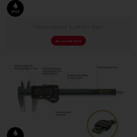
MICROMETRES
Micromètres extérieurs
Micromètres intérieurs
CALIBRES DE CONTROLE
Pied à coulisse S_cal Evo Basic
Cales
Piges
Tampons
EN SAVOIR PLUS
Bagues
PALPEURS ET UNITE D'AFFICHAGE
Palpeur de mesure
Unité d’affichage
Unité de multiplexage
LOGICIEL ET COMMUNICATION
Sylcom
Vmux
QC Calc